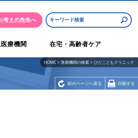
お考えの先生へ
急医療機関
在宅・高齢者ケア
沿革・概要・アクセス
応急診療所
HOME
>
医療機関の検索
>
ひだこどもクリニック
検査部
西宮市医師会看護専門学校
前のページへ戻る
印刷する