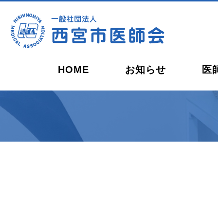
HOME
お知らせ
医
会長ごあいさつ
開業を
休日・夜間の救急当番
西宮健康開発センター
西宮市