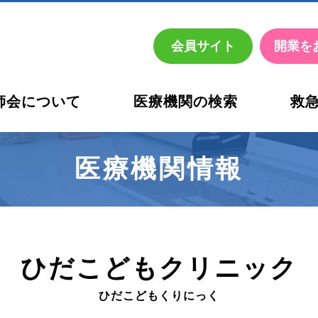
会員
サイト
開業を
師会について
医療機関の検索
救
お考えの先生方へ
活動内容
休日・夜間の医療機関名簿
西宮市
医師会診療所 健診部
西宮市医師会診療所 臨床
医療機関情報
ひだこどもクリニック
ひだこどもくりにっく