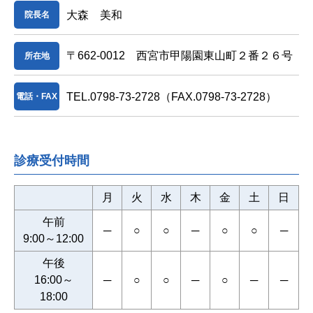
大森 美和
院長名
〒662-0012 西宮市甲陽園東山町２番２６号
所在地
TEL.0798-73-2728
（FAX.0798-73-2728）
電話・FAX
診療受付時間
月
火
水
木
金
土
日
午前
─
○
○
─
○
○
─
9:00～12:00
午後
16:00～
─
○
○
─
○
─
─
18:00