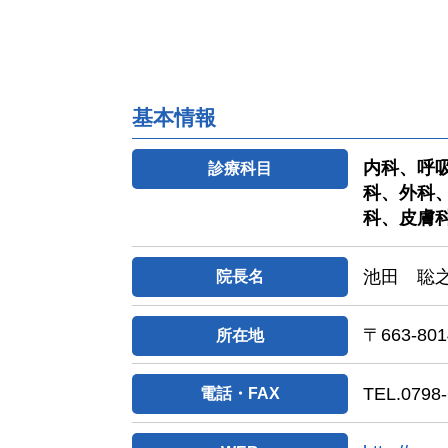
基本情報
内科、呼
診療科目
科、外科
科、皮膚
池田 聡
院長名
〒663-
所在地
TEL.0798-
電話・FAX