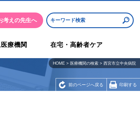
お考えの先生へ
急医療機関
在宅・高齢者ケア
沿革・概要・アクセス
応急診療所
HOME
>
医療機関の検索
>
西宮市立中央病院
検査部
西宮市医師会看護専門学校
前のページへ戻る
印刷する