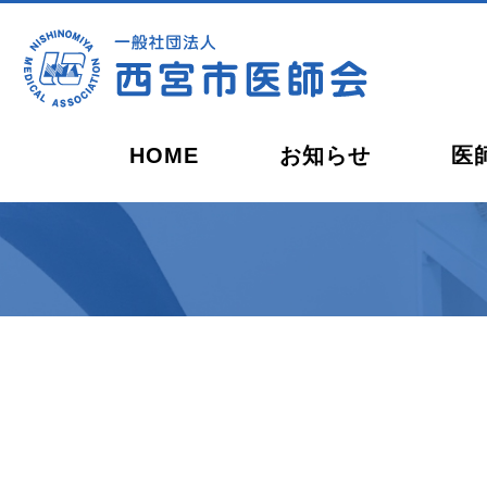
HOME
お知らせ
医
会長ごあいさつ
開業を
休日・夜間の救急当番
西宮健康開発センター
西宮市