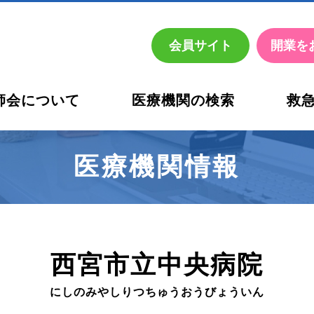
会員
サイト
開業を
師会について
医療機関の検索
救
お考えの先生方へ
活動内容
休日・夜間の医療機関名簿
西宮市
医師会診療所 健診部
西宮市医師会診療所 臨床
医療機関情報
西宮市立中央病院
にしのみやしりつちゅうおうびょういん