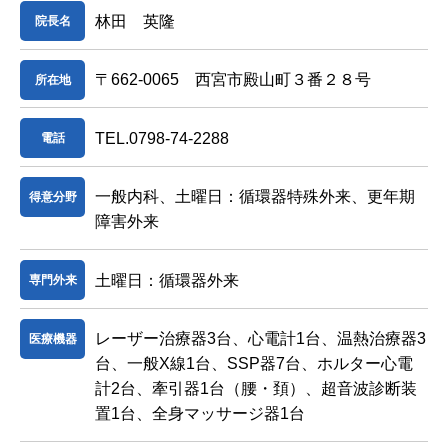
林田 英隆
院長名
〒662-0065 西宮市殿山町３番２８号
所在地
TEL.0798-74-2288
電話
一般内科、土曜日：循環器特殊外来、更年期
得意分野
障害外来
土曜日：循環器外来
専門外来
レーザー治療器3台、心電計1台、温熱治療器3
医療機器
台、一般X線1台、SSP器7台、ホルター心電
計2台、牽引器1台（腰・頚）、超音波診断装
置1台、全身マッサージ器1台