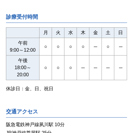
診療受付時間
月
火
水
木
金
土
日
午前
○
○
○
○
─
○
─
9:00～12:00
午後
18:00～
○
○
○
─
─
─
─
20:00
休診日：金、日、祝日
交通アクセス
阪急電鉄神戸線夙川駅 10分
JR神戸線芦屋駅 25分