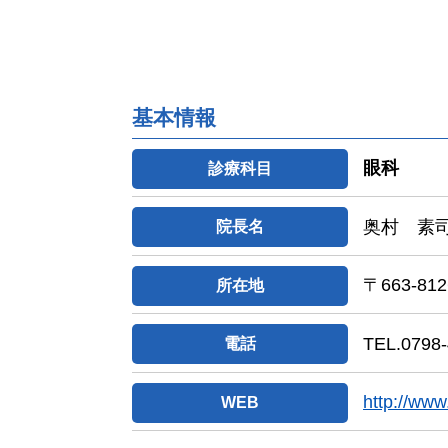
基本情報
眼科
診療科目
奥村 素
院長名
〒663-8
所在地
TEL.0798-
電話
http://ww
WEB