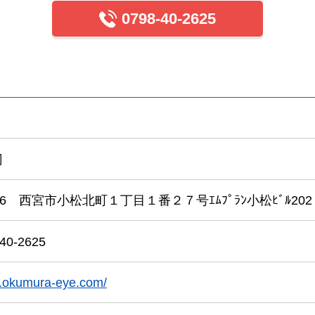
0798-40-2625
司
126 西宮市小松北町１丁目１番２７号ｴﾑﾌﾟﾗﾝ小松ﾋﾞﾙ202
40-2625
w.okumura-eye.com/