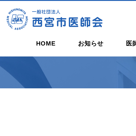
HOME
お知らせ
医
会長ごあいさつ
開業を
休日・夜間の救急当番
西宮健康開発センター
西宮市