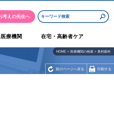
お考えの先生へ
急医療機関
在宅・高齢者ケア
沿革・概要・アクセス
応急診療所
HOME
>
医療機関の検索
>
奥村眼科
検査部
西宮市医師会看護専門学校
前のページへ戻る
印刷する