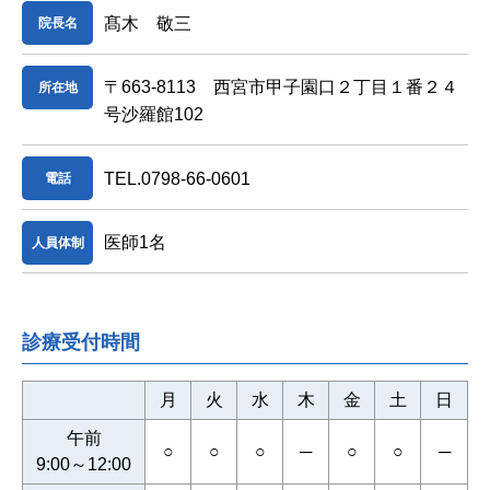
髙木 敬三
院長名
〒663-8113 西宮市甲子園口２丁目１番２４
所在地
号沙羅館102
TEL.0798-66-0601
電話
医師1名
人員体制
診療受付時間
月
火
水
木
金
土
日
午前
○
○
○
─
○
○
─
9:00～12:00