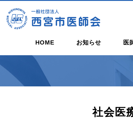
HOME
お知らせ
医
会長ごあいさつ
開業を
休日・夜間の救急当番
西宮健康開発センター
西宮市
社会医