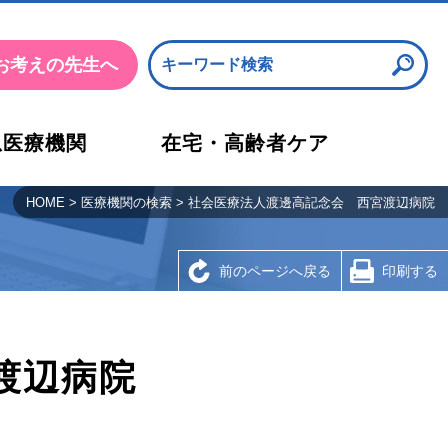
お考えの先生へ
急医療機関
在宅・高齢者ケア
沿革・概要・アクセス
応急診療所
HOME
>
医療機関の検索
>
社会医療法人渡邊高記念会 西宮渡辺病院
検査部
西宮市医師会看護専門学校
前のページへ戻る
印刷する
渡辺病院