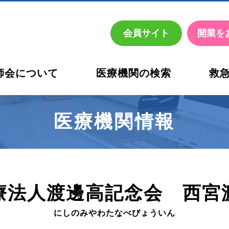
会員
サイト
開業を
師会について
医療機関の検索
救
お考えの先生方へ
活動内容
休日・夜間の医療機関名簿
西宮市
医師会診療所 健診部
西宮市医師会診療所 臨床
医療機関情報
療法人渡邊高記念会 西宮
にしのみやわたなべびょういん