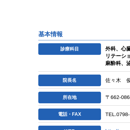
基本情報
外科、心
診療科目
リテーシ
麻酔科、
佐々木 
院長名
〒662-
所在地
TEL.0798-
電話・FAX