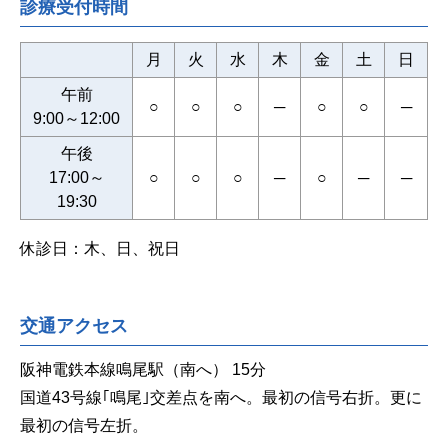
診療受付時間
月
火
水
木
金
土
日
午前
○
○
○
─
○
○
─
9:00～12:00
午後
17:00～
○
○
○
─
○
─
─
19:30
休診日：木、日、祝日
交通アクセス
阪神電鉄本線鳴尾駅（南へ） 15分
国道43号線｢鳴尾｣交差点を南へ。最初の信号右折。更に
最初の信号左折。