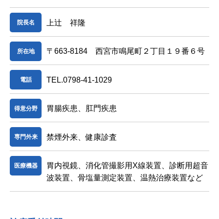
上辻 祥隆
院長名
〒663-8184 西宮市鳴尾町２丁目１９番６号
所在地
TEL.0798-41-1029
電話
胃腸疾患、肛門疾患
得意分野
禁煙外来、健康診査
専門外来
胃内視鏡、消化管撮影用X線装置、診断用超音
医療機器
波装置、骨塩量測定装置、温熱治療装置など