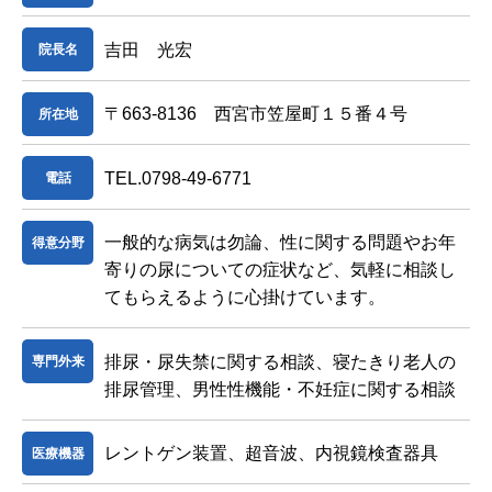
吉田 光宏
院長名
〒663-8136 西宮市笠屋町１５番４号
所在地
TEL.0798-49-6771
電話
一般的な病気は勿論、性に関する問題やお年
得意分野
寄りの尿についての症状など、気軽に相談し
てもらえるように心掛けています。
排尿・尿失禁に関する相談、寝たきり老人の
専門外来
排尿管理、男性性機能・不妊症に関する相談
レントゲン装置、超音波、内視鏡検査器具
医療機器