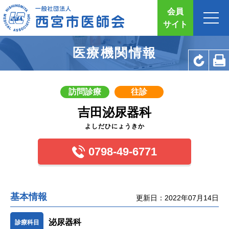
会員
サイト
医療機関情報
訪問診療
往診
吉田泌尿器科
よしだひにょうきか
0798-49-6771
基本情報
更新日：2022年07月14日
泌尿器科
診療科目