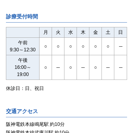
診療受付時間
月
火
水
木
金
土
日
午前
○
○
○
○
○
○
─
9:30～12:30
午後
16:00～
○
─
○
─
○
─
─
19:00
休診日：日、祝日
交通アクセス
阪神電鉄本線鳴尾駅 約10分
阪神電鉄本線武庫川駅 約10分