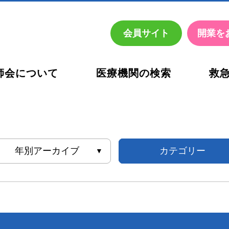
会員
サイト
開業を
師会について
医療機関の検索
救
お考えの先生方へ
活動内容
休日・夜間の医療機関名簿
西宮市
医師会診療所 健診部
西宮市医師会診療所 臨床
年別アーカイブ
カテゴリー