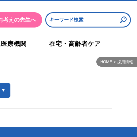
お考えの先生へ
急医療機関
在宅・高齢者ケア
沿革・概要・アクセス
応急診療所
HOME
>
採用情報
検査部
西宮市医師会看護専門学校