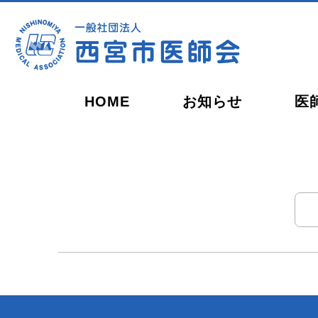
HOME
お知らせ
医
会長ごあいさつ
開業を
休日・夜間の救急当番
西宮健康開発センター
西宮市